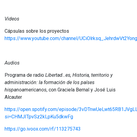
Videos
Cápsulas sobre los proyectos
https://www.youtube.com/channel/UCiOlrksq_JehrdwVt2Yon
Audios
Programa de radio
Libertad…es, Historia, territorio y
administración: la formación de los países
hispanoamericanos
, con Graciela Bernal y José Luis
Alcauter
https://open.spotify.com/episode/3vDTnwUeLwt65RB1JVgL
si=CHMJITpvSz2kLpKu5dkwFg
https://go.ivoox.com/rf/113275743