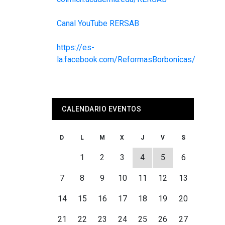
Canal YouTube RERSAB
https://es-
la.facebook.com/ReformasBorbonicas/
CALENDARIO EVENTOS
D
L
M
X
J
V
S
1
2
3
4
5
6
7
8
9
10
11
12
13
14
15
16
17
18
19
20
21
22
23
24
25
26
27