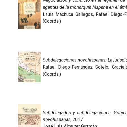
Negociación y conflicto en el régimen de 
agentes de la monarquía hispana en el ámb
Laura Machuca Gallegos, Rafael Diego-
(Coords.)
Subdelegaciones novohispanas. La jurisdic
Rafael Diego-Fernández Sotelo, Gracie
(Coords.)
Subdelegados y subdelegaciones. Gobiern
novohispanas
, 2017
José Luis Alcauter Guzmán